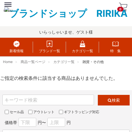
Menu
0
MENU
いらっしゃいませ、ゲスト様
新着情報
ブランド一覧
カテゴリ一覧
特 集
Home
商品一覧ページ
カテゴリ一覧
雑貨・その他
ご指定の検索条件に該当する商品はありませんでした。
検索
セール品
アウトレット
ギフトラッピング対応
価格帯
円〜
円