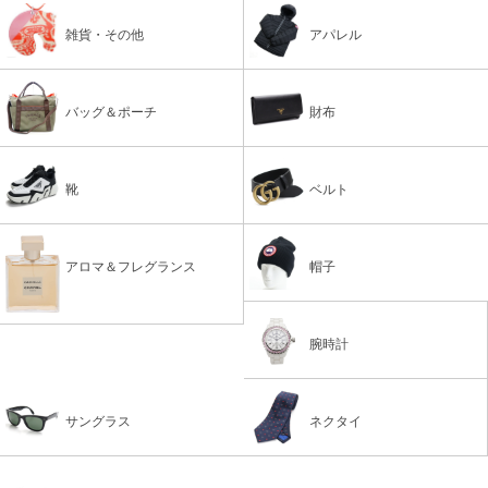
雑貨・その他
アパレル
バッグ＆ポーチ
財布
靴
ベルト
アロマ＆フレグランス
帽子
腕時計
サングラス
ネクタイ