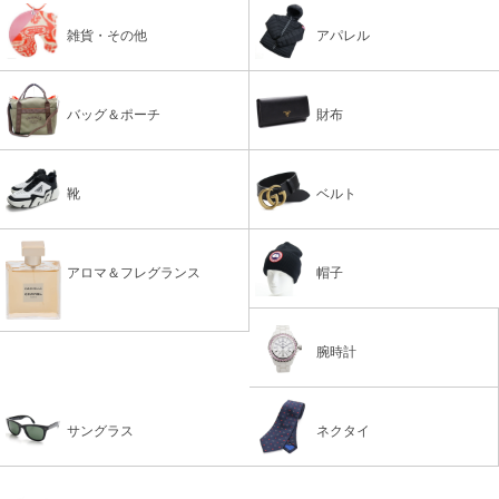
雑貨・その他
アパレル
バッグ＆ポーチ
財布
靴
ベルト
アロマ＆フレグランス
帽子
腕時計
サングラス
ネクタイ