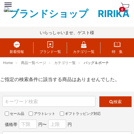
Menu
0
MENU
いらっしゃいませ、ゲスト様
新着情報
ブランド一覧
カテゴリ一覧
特 集
Home
商品一覧ページ
カテゴリ一覧
バッグ＆ポーチ
ご指定の検索条件に該当する商品はありませんでした。
検索
セール品
アウトレット
ギフトラッピング対応
価格帯
円〜
円