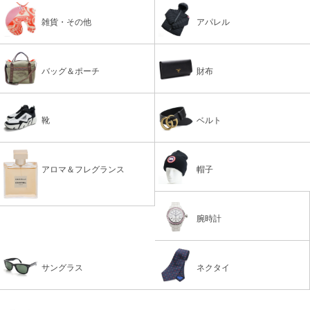
雑貨・その他
アパレル
バッグ＆ポーチ
財布
靴
ベルト
アロマ＆フレグランス
帽子
腕時計
サングラス
ネクタイ