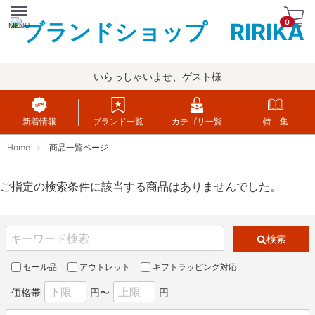
Menu
0
MENU
いらっしゃいませ、ゲスト様
新着情報
ブランド一覧
カテゴリ一覧
特 集
Home
商品一覧ページ
ご指定の検索条件に該当する商品はありませんでした。
検索
セール品
アウトレット
ギフトラッピング対応
価格帯
円〜
円