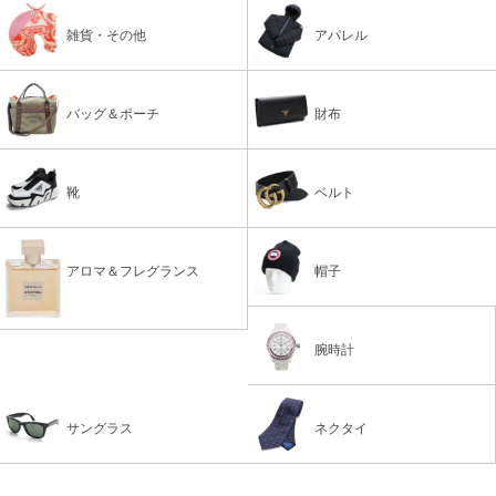
雑貨・その他
アパレル
バッグ＆ポーチ
財布
靴
ベルト
アロマ＆フレグランス
帽子
腕時計
サングラス
ネクタイ