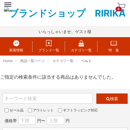
Menu
0
MENU
いらっしゃいませ、ゲスト様
新着情報
ブランド一覧
カテゴリ一覧
特 集
Home
商品一覧ページ
カテゴリ一覧
ベルト
ご指定の検索条件に該当する商品はありませんでした。
検索
セール品
アウトレット
ギフトラッピング対応
価格帯
円〜
円